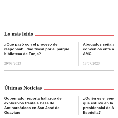
Lo más leído
¿Qué pasó con el proceso de
Abogados señalan 
responsabilidad fiscal por el parque
convenios ente alc
biblioteca de Tunja?
AMC
29/08/2023
13/07/2023
Últimas Noticias
Gobernador reporta hallazgo de
¿Quién es el vende
explosivos frente a Base de
que estuvo en la p
Antinarcóticos en San José del
presidencial de Abe
Guaviare
Espriella?