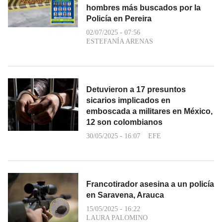
hombres más buscados por la
Policía en Pereira
02/07/2025 - 07:56
ESTEFANÍA ARENAS
Detuvieron a 17 presuntos
sicarios implicados en
emboscada a militares en México,
12 son colombianos
30/05/2025 - 16:07
EFE
Francotirador asesina a un policía
en Saravena, Arauca
15/05/2025 - 16:22
LAURA PALOMINO