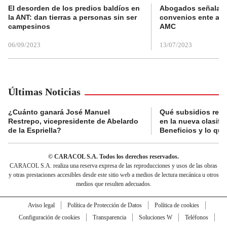
El desorden de los predios baldíos en
Abogados señalan 
la ANT: dan tierras a personas sin ser
convenios ente alc
campesinos
AMC
06/09/2023
13/07/2023
Últimas Noticias
¿Cuánto ganará José Manuel
Qué subsidios reci
Restrepo, vicepresidente de Abelardo
en la nueva clasifi
de la Espriella?
Beneficios y lo qu
© CARACOL S.A. Todos los derechos reservados.
CARACOL S.A. realiza una reserva expresa de las reproducciones y usos de las obras
y otras prestaciones accesibles desde este sitio web a medios de lectura mecánica u otros
medios que resulten adecuados.
Aviso legal
Política de Protección de Datos
Política de cookies
Configuración de cookies
Transparencia
Soluciones W
Teléfonos