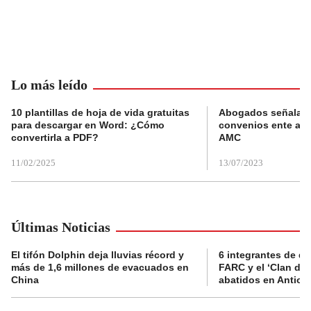
Lo más leído
10 plantillas de hoja de vida gratuitas
Abogados señalan 
para descargar en Word: ¿Cómo
convenios ente alc
convertirla a PDF?
AMC
11/02/2025
13/07/2023
Últimas Noticias
El tifón Dolphin deja lluvias récord y
6 integrantes de di
más de 1,6 millones de evacuados en
FARC y el ‘Clan del
China
abatidos en Antioq