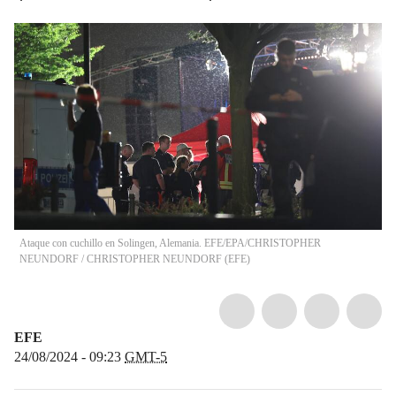
Ataque con cuchillo en Solingen, Alemania. EFE/EPA/CHRISTOPHER
NEUNDORF
/
CHRISTOPHER NEUNDORF
(
EFE
)
EFE
24/08/2024 - 09:23
GMT-5