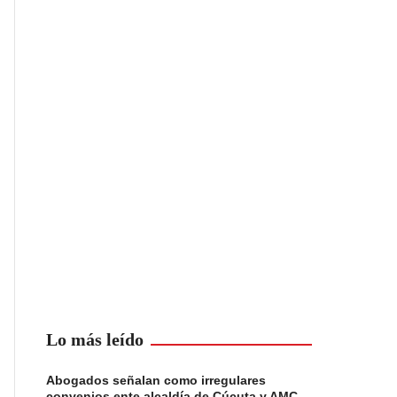
Lo más leído
Abogados señalan como irregulares
convenios ente alcaldía de Cúcuta y AMC