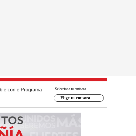
Selecciona tu emisora
ble con el
Programa
Elige tu emisora