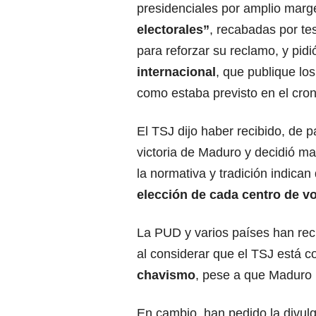
presidenciales por amplio marg
electorales”
, recabadas por te
para reforzar su reclamo, y pid
internacional
, que publique los
como estaba previsto en el cro
El TSJ dijo haber recibido, de 
victoria de Maduro y decidió ma
la normativa y tradición indica
elección de cada centro de vo
La PUD y varios países han recha
al considerar que el TSJ está c
chavismo
, pese a que Maduro l
En cambio, han pedido la divul