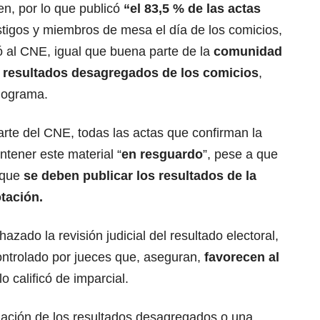
en, por lo que publicó
“el 83,5 % de las actas
stigos y miembros de mesa el día de los comicios,
ió al CNE, igual que buena parte de la
comunidad
resultados desagregados de los comicios
,
nograma.
parte del CNE, todas las actas que confirman la
ntener este material “
en resguardo
”, pese a que
n que
se deben publicar los resultados de la
tación.
zado la revisión judicial del resultado electoral,
ontrolado por jueces que, aseguran,
favorecen al
o calificó de imparcial.
gación de los resultados desagregados o una