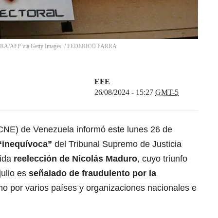
RRA/AFP via Getty Images.
/
FEDERICO PARRA
EFE
26/08/2024 - 15:27
GMT-5
(CNE) de Venezuela informó este lunes 26 de
“inequívoca”
del Tribunal Supremo de Justicia
tida
reelección de Nicolás Maduro
, cuyo triunfo
julio es
señalado de fraudulento por la
mo por varios países y organizaciones nacionales e