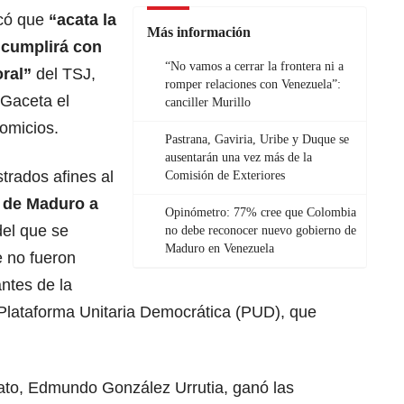
icó que
“acata la
Más información
, cumplirá con
“No vamos a cerrar la frontera ni a
oral”
del TSJ,
romper relaciones con Venezuela”:
 Gaceta el
canciller Murillo
omicios.
Pastrana, Gaviria, Uribe y Duque se
ausentarán una vez más de la
strados afines al
Comisión de Exteriores
a de Maduro
a
Opinómetro: 77% cree que Colombia
del que se
no debe reconocer nuevo gobierno de
Maduro en Venezuela
e no fueron
antes de la
la Plataforma Unitaria Democrática (PUD), que
to, Edmundo González Urrutia, ganó las