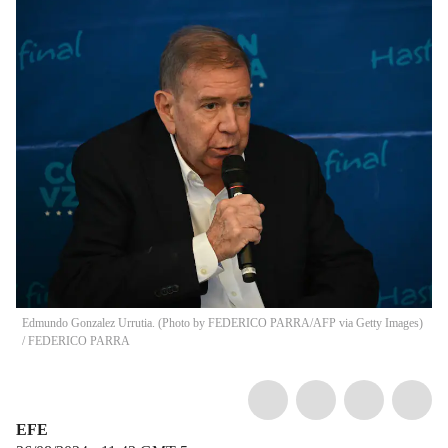
Edmundo Gonzalez Urrutia. (Photo by FEDERICO PARRA/AFP via Getty Images)
/
FEDERICO PARRA
EFE