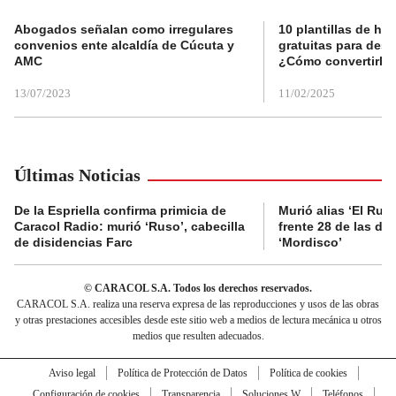
Abogados señalan como irregulares
10 plantillas de hoj
convenios ente alcaldía de Cúcuta y
gratuitas para des
AMC
¿Cómo convertirla
13/07/2023
11/02/2025
Últimas Noticias
De la Espriella confirma primicia de
Murió alias ‘El Ruso
Caracol Radio: murió ‘Ruso’, cabecilla
frente 28 de las di
de disidencias Farc
‘Mordisco’
© CARACOL S.A. Todos los derechos reservados.
CARACOL S.A. realiza una reserva expresa de las reproducciones y usos de las obras
y otras prestaciones accesibles desde este sitio web a medios de lectura mecánica u otros
medios que resulten adecuados.
Aviso legal
Política de Protección de Datos
Política de cookies
Configuración de cookies
Transparencia
Soluciones W
Teléfonos