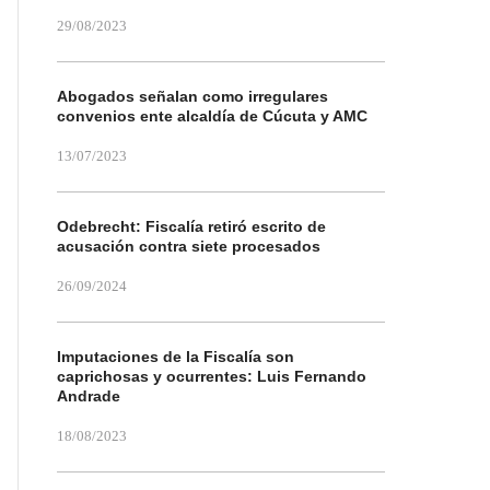
29/08/2023
Abogados señalan como irregulares
convenios ente alcaldía de Cúcuta y AMC
13/07/2023
Odebrecht: Fiscalía retiró escrito de
acusación contra siete procesados
26/09/2024
Imputaciones de la Fiscalía son
caprichosas y ocurrentes: Luis Fernando
Andrade
18/08/2023