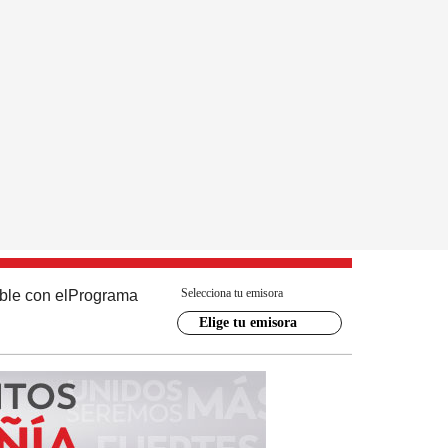
Selecciona tu emisora
ble con el
Programa
Elige tu emisora