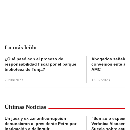
Lo más leído
¿Qué pasó con el proceso de
Abogados señalan 
responsabilidad fiscal por el parque
convenios ente alc
biblioteca de Tunja?
AMC
29/08/2023
13/07/2023
Últimas Noticias
Un juez y ex zar anticorrupción
“Son solo especula
denunciaron al presidente Petro por
Verónica Alcocer a 
instigación a delinquir
Suecia sobre acus