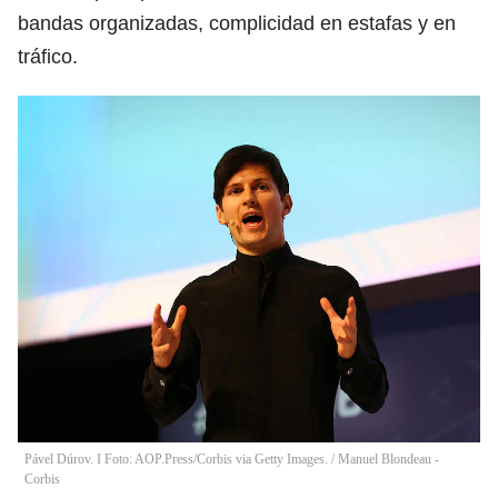
bandas organizadas, complicidad en estafas y en
tráfico.
Pável Dúrov. I Foto: AOP.Press/Corbis via Getty Images.
/
Manuel Blondeau -
Corbis