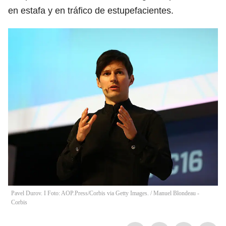
en estafa y en tráfico de estupefacientes.
Pavel Durov. I Foto: AOP.Press/Corbis via Getty Images.
/
Manuel Blondeau -
Corbis