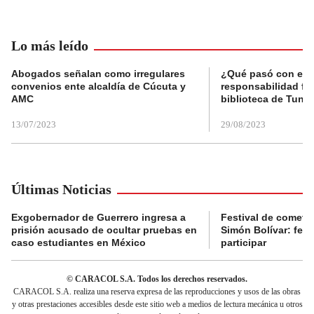
Lo más leído
Abogados señalan como irregulares
¿Qué pasó con el 
convenios ente alcaldía de Cúcuta y
responsabilidad fis
AMC
biblioteca de Tunja
13/07/2023
29/08/2023
Últimas Noticias
Exgobernador de Guerrero ingresa a
Festival de cometa
prisión acusado de ocultar pruebas en
Simón Bolívar: fec
caso estudiantes en México
participar
© CARACOL S.A. Todos los derechos reservados.
CARACOL S.A. realiza una reserva expresa de las reproducciones y usos de las obras
y otras prestaciones accesibles desde este sitio web a medios de lectura mecánica u otros