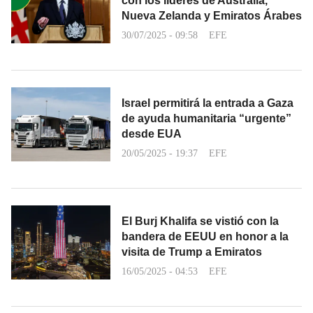
con los líderes de Australia,
Nueva Zelanda y Emiratos Árabes
30/07/2025 - 09:58
EFE
Israel permitirá la entrada a Gaza
de ayuda humanitaria “urgente”
desde EUA
20/05/2025 - 19:37
EFE
El Burj Khalifa se vistió con la
bandera de EEUU en honor a la
visita de Trump a Emiratos
16/05/2025 - 04:53
EFE