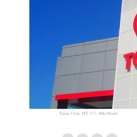
Toyota. I Foto: EFE
/
C.C. Mike Mozart