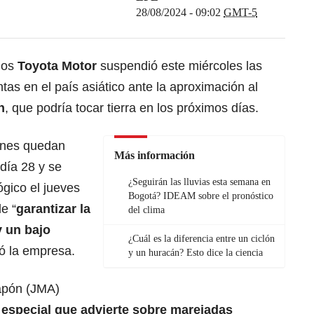
28/08/2024 - 09:02
GMT-5
los
Toyota Motor
suspendió este miércoles las
tas en el país asiático ante la aproximación al
n
, que podría tocar tierra en los próximos días.
ones quedan
Más información
día 28 y se
¿Seguirán las lluvias esta semana en
gico el jueves
Bogotá? IDEAM sobre el pronóstico
e “
garantizar la
del clima
 un bajo
¿Cuál es la diferencia entre un ciclón
lló la empresa.
y un huracán? Esto dice la ciencia
apón (JMA)
a especial que advierte sobre
marejadas