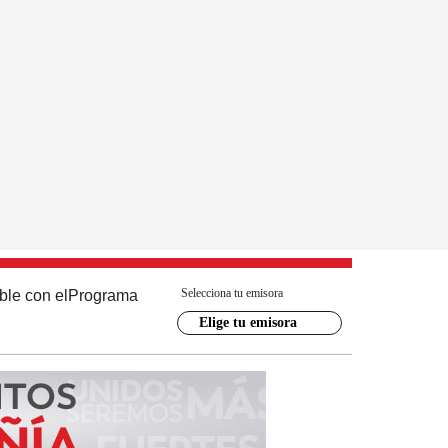
Selecciona tu emisora
ble con el
Programa
Elige tu emisora