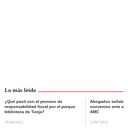
Lo más leído
¿Qué pasó con el proceso de
Abogados señalan 
responsabilidad fiscal por el parque
convenios ente alc
biblioteca de Tunja?
AMC
29/08/2023
13/07/2023