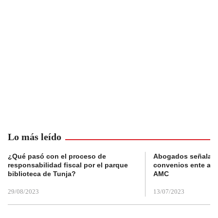
Lo más leído
¿Qué pasó con el proceso de
Abogados señalan 
responsabilidad fiscal por el parque
convenios ente alc
biblioteca de Tunja?
AMC
29/08/2023
13/07/2023