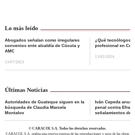
Lo más leído
Abogados señalan como irregulares
¿Qué tecnólogos re
convenios ente alcaldía de Cúcuta y
profesional en Col
AMC
13/02/2024
13/07/2023
Últimas Noticias
Autoridades de Guateque siguen en la
Iván Cepeda anunc
búsqueda de Claudia Marcela
penal contra Efraí
Montalvo
señalamientos de “g
© CARACOL S.A. Todos los derechos reservados.
CARACOL S.A. realiza una reserva expresa de las reproducciones y usos de las obras