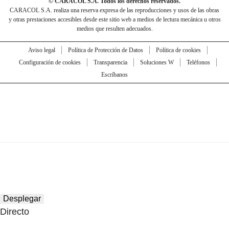
© CARACOL S.A. Todos los derechos reservados.
CARACOL S.A. realiza una reserva expresa de las reproducciones y usos de las obras
y otras prestaciones accesibles desde este sitio web a medios de lectura mecánica u otros
medios que resulten adecuados.
Aviso legal
Política de Protección de Datos
Política de cookies
Configuración de cookies
Transparencia
Soluciones W
Teléfonos
Escríbanos
Desplegar
Directo