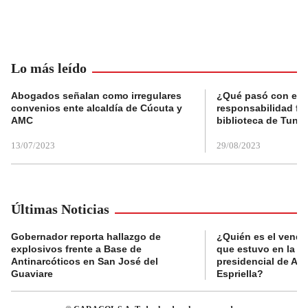
Lo más leído
Abogados señalan como irregulares
¿Qué pasó con el 
convenios ente alcaldía de Cúcuta y
responsabilidad fis
AMC
biblioteca de Tunja
13/07/2023
29/08/2023
Últimas Noticias
Gobernador reporta hallazgo de
¿Quién es el vende
explosivos frente a Base de
que estuvo en la p
Antinarcóticos en San José del
presidencial de Abe
Guaviare
Espriella?