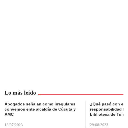
Lo más leído
Abogados señalan como irregulares
¿Qué pasó con el 
convenios ente alcaldía de Cúcuta y
responsabilidad fis
AMC
biblioteca de Tunja
13/07/2023
29/08/2023