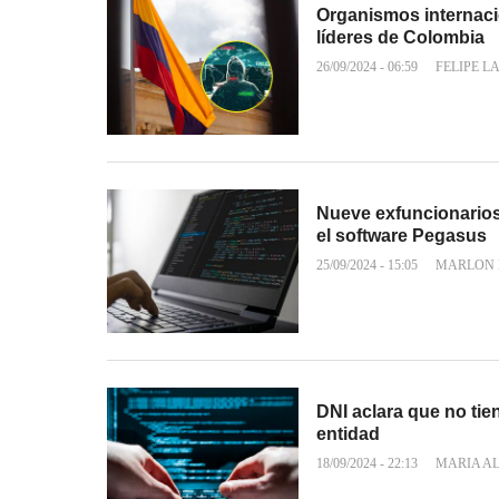
Organismos internaci
líderes de Colombia
26/09/2024 - 06:59
FELIPE L
Nueve exfuncionario
el software Pegasus
25/09/2024 - 15:05
MARLON 
DNI aclara que no tie
entidad
18/09/2024 - 22:13
MARIA A