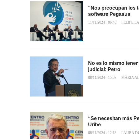
“Nos preocupan los t
software Pegasus
11/11/2024 - 06:46
FELIPE L
No es lo mismo tener 
judicial: Petro
08/11/2024 - 15:08
MARIA A
“Se necesitan más Pe
Uribe
08/11/2024 - 12:13
LAURA D