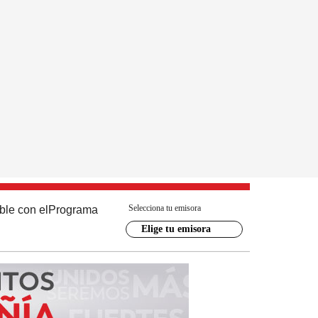
Selecciona tu emisora
ble con el
Programa
Elige tu emisora