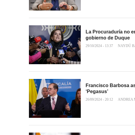
La Procuraduría no e
gobierno de Duque
29/10/2024 - 13:37
NAYDÚ B
Francisco Barbosa as
‘Pegasus’
26/09/2024 - 20:12
ANDREA 