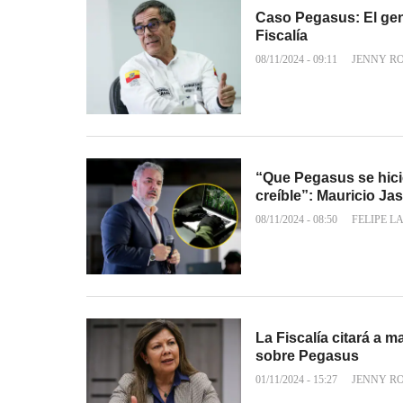
Caso Pegasus: El gene
Fiscalía
08/11/2024 - 09:11
JENNY R
“Que Pegasus se hici
creíble”: Mauricio Jas
08/11/2024 - 08:50
FELIPE L
La Fiscalía citará a 
sobre Pegasus
01/11/2024 - 15:27
JENNY R