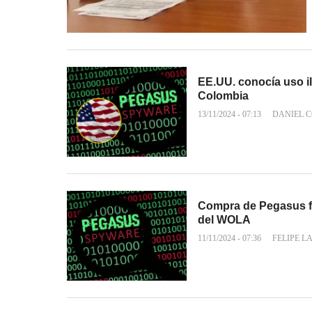
EE.UU. conocía uso i
Colombia
13/11/2024 - 07:13
DANIEL 
Compra de Pegasus fu
del WOLA
11/11/2024 - 07:36
FELIPE L