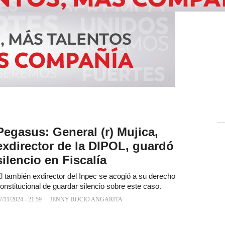
Pegasus: General (r) Mujica,
exdirector de la DIPOL, guardó
silencio en Fiscalía
l también exdirector del Inpec se acogió a su derecho
onstitucional de guardar silencio sobre este caso.
7/11/2024 - 21:59
JENNY ROCIO ANGARITA