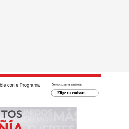
Selecciona tu emisora
ble con el
Programa
Elige tu emisora