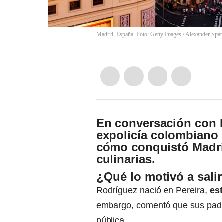
Madrid, España. Foto: Getty Images
/
Alexander Spat
En conversación con
expolicía colombiano
cómo conquistó
Madr
culinarias.
¿Qué lo motivó a salir
Rodríguez nació en Pereira,
es
embargo, comentó que sus padr
pública.