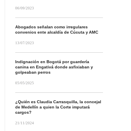
06/09/2023
Abogados señalan como irregulares
convenios ente alcaldía de Cúcuta y AMC
13/07/2023
Indignación en Bogotá por guardería
canina en Engativá donde asfixiaban y
golpeaban perros
05/05/2025
¿Quién es Claudia Carrasquilla, la concejal
de Medellín a quien la Corte imputará
cargos?
21/11/2024