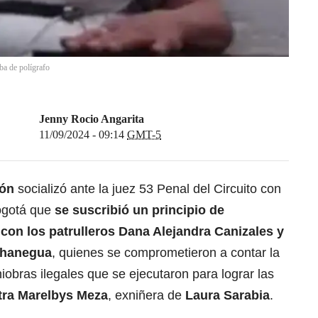
ba de polígrafo
Jenny Rocio Angarita
11/09/2024 - 09:14
GMT-5
ión
socializó ante la juez 53 Penal del Circuito con
ogotá que
se suscribió un principio de
con los patrulleros Dana Alejandra Canizales y
chanegua
, quienes se comprometieron a contar la
obras ilegales que se ejecutaron para lograr las
ntra Marelbys Meza
, exniñera de
Laura Sarabia
.