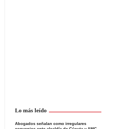
Lo más leído
Abogados señalan como irregulares
convenios ente alcaldía de Cúcuta y AMC