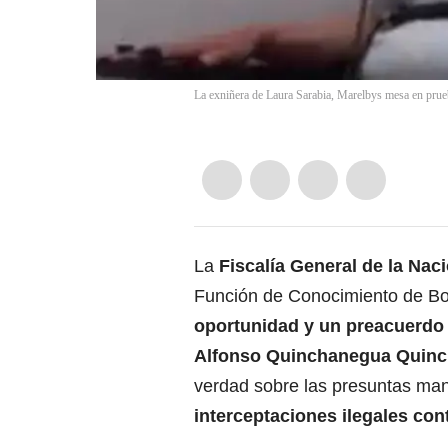
La exniñera de Laura Sarabia, Marelbys mesa en prue
La
Fiscalía General de la Nac
Función de Conocimiento de B
oportunidad y un preacuerdo 
Alfonso Quinchanegua Quin
verdad sobre las presuntas mani
interceptaciones ilegales co