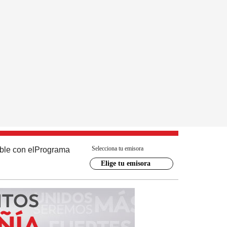
Selecciona tu emisora
ble con el
Programa
Elige tu emisora