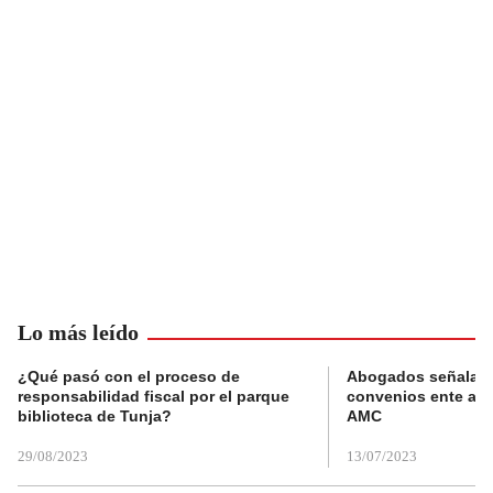
Lo más leído
¿Qué pasó con el proceso de
Abogados señalan 
responsabilidad fiscal por el parque
convenios ente alc
biblioteca de Tunja?
AMC
29/08/2023
13/07/2023