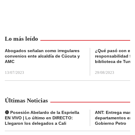
Lo más leído
Abogados señalan como irregulares
¿Qué pasó con el 
convenios ente alcaldía de Cúcuta y
responsabilidad fis
AMC
biblioteca de Tunja
13/07/2023
29/08/2023
Últimas Noticias
🔴 Posesión Abelardo de la Espriella
ANT: Entrega masiva
EN VIVO | Lo último en DIRECTO:
departamentos en e
Llegaron los delegados a Cali
Gobierno Petro