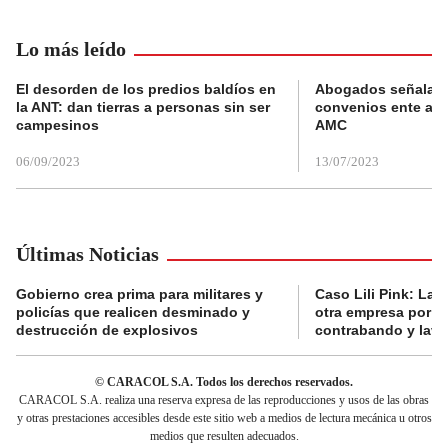
Lo más leído
El desorden de los predios baldíos en
Abogados señalan 
la ANT: dan tierras a personas sin ser
convenios ente alc
campesinos
AMC
06/09/2023
13/07/2023
Últimas Noticias
Gobierno crea prima para militares y
Caso Lili Pink: La F
policías que realicen desminado y
otra empresa por p
destrucción de explosivos
contrabando y lava
© CARACOL S.A. Todos los derechos reservados.
CARACOL S.A. realiza una reserva expresa de las reproducciones y usos de las obras
y otras prestaciones accesibles desde este sitio web a medios de lectura mecánica u otros
medios que resulten adecuados.