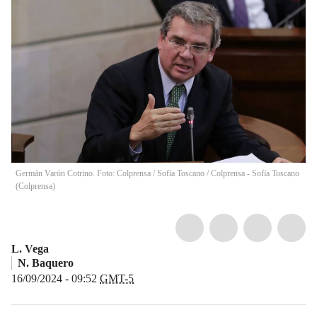
Germán Varón Cotrino. Foto: Colprensa / Sofía Toscano
/
Colprensa - Sofía Toscano
(
Colprensa
)
L. Vega
N. Baquero
16/09/2024 - 09:52
GMT-5