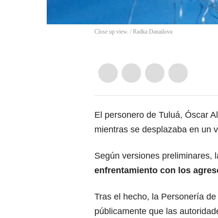
Close up view.
/
Radka Danailova
El personero de Tuluá, Óscar Ale
mientras se desplazaba en un ve
Según versiones preliminares, l
enfrentamiento con los agresor
Tras el hecho, la Personería d
públicamente que las autoridad