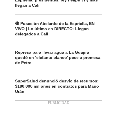
Espriella: presidentes, rey Felipe VI y más
llegan a Cali
🔴 Posesión Abelardo de la Espriella, EN
VIVO | Lo último en DIRECTO: Llegan
delegados a Cali
Represa para llevar agua a La Guajira
quedó en ‘elefante blanco’ pese a promesa
de Petro
SuperSalud denunció desvío de recursos:
$180.000 millones en contratos para Mario
Urán