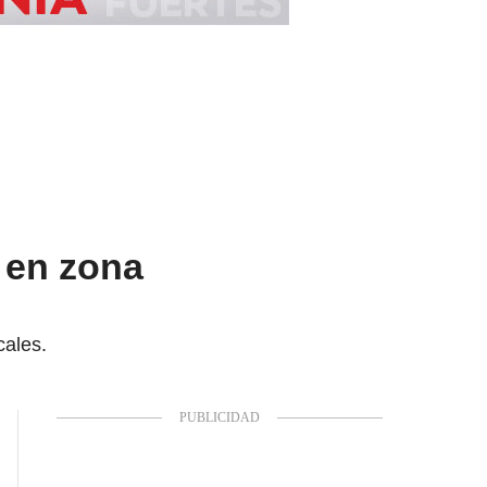
o en zona
cales.