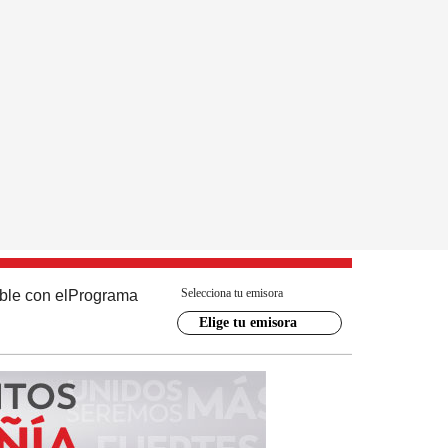
Selecciona tu emisora
ble con el
Programa
Elige tu emisora