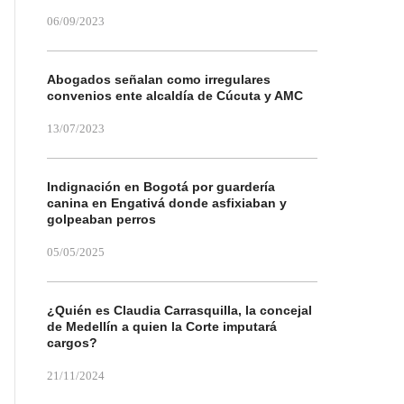
06/09/2023
Abogados señalan como irregulares
convenios ente alcaldía de Cúcuta y AMC
13/07/2023
Indignación en Bogotá por guardería
canina en Engativá donde asfixiaban y
golpeaban perros
05/05/2025
¿Quién es Claudia Carrasquilla, la concejal
de Medellín a quien la Corte imputará
cargos?
21/11/2024