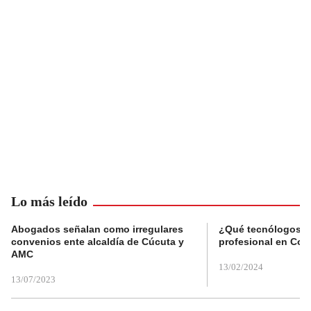
Lo más leído
Abogados señalan como irregulares
¿Qué tecnólogos re
convenios ente alcaldía de Cúcuta y
profesional en Col
AMC
13/02/2024
13/07/2023