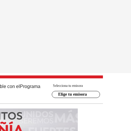
Selecciona tu emisora
ble con el
Programa
Elige tu emisora