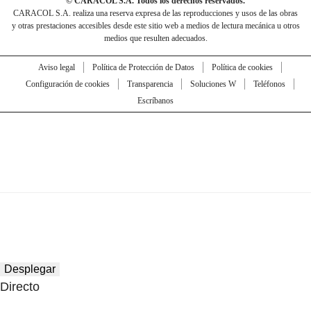
© CARACOL S.A. Todos los derechos reservados.
CARACOL S.A. realiza una reserva expresa de las reproducciones y usos de las obras
y otras prestaciones accesibles desde este sitio web a medios de lectura mecánica u otros
medios que resulten adecuados.
Aviso legal
Política de Protección de Datos
Política de cookies
Configuración de cookies
Transparencia
Soluciones W
Teléfonos
Escríbanos
Desplegar
Directo