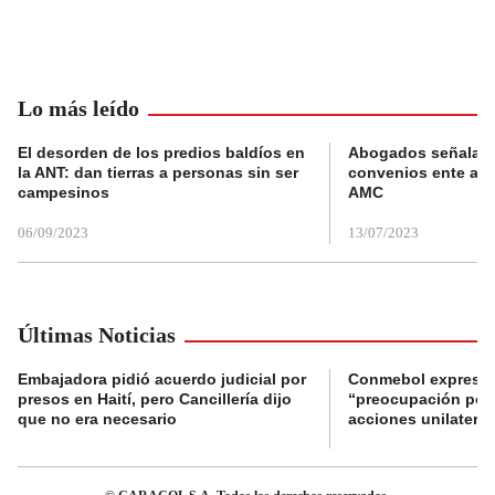
Lo más leído
El desorden de los predios baldíos en
Abogados señalan 
la ANT: dan tierras a personas sin ser
convenios ente alc
campesinos
AMC
06/09/2023
13/07/2023
Últimas Noticias
Embajadora pidió acuerdo judicial por
Conmebol expresó
presos en Haití, pero Cancillería dijo
“preocupación por 
que no era necesario
acciones unilateral