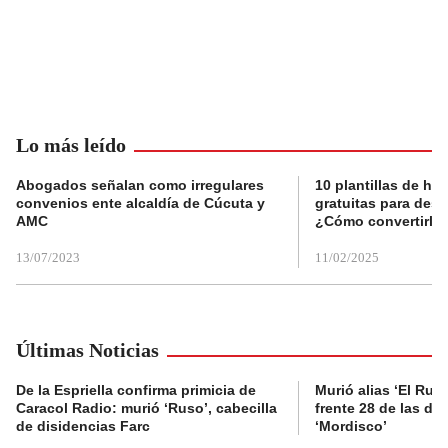
Lo más leído
Abogados señalan como irregulares
10 plantillas de hoj
convenios ente alcaldía de Cúcuta y
gratuitas para des
AMC
¿Cómo convertirla
13/07/2023
11/02/2025
Últimas Noticias
De la Espriella confirma primicia de
Murió alias ‘El Ruso
Caracol Radio: murió ‘Ruso’, cabecilla
frente 28 de las di
de disidencias Farc
‘Mordisco’