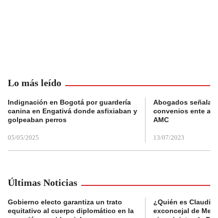
Lo más leído
Indignación en Bogotá por guardería
Abogados señalan 
canina en Engativá donde asfixiaban y
convenios ente alc
golpeaban perros
AMC
05/05/2025
13/07/2023
Últimas Noticias
Gobierno electo garantiza un trato
¿Quién es Claudia C
equitativo al cuerpo diplomático en la
exconcejal de Mede