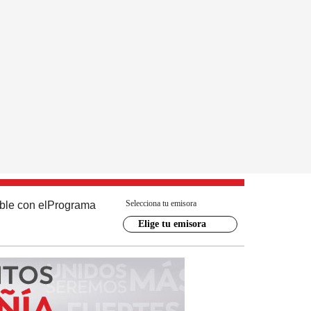
Selecciona tu emisora
ble con el
Programa
Elige tu emisora