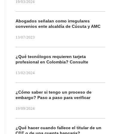
19/03/2024
Abogados señalan como irregulares
convenios ente alcaldía de Cúcuta y AMC
13/07/2023
¿Qué tecnólogos requieren tarjeta
profesional en Colombia? Consulte
13/02/2024
¿Cómo saber si tengo un proceso de
embargo? Paso a paso para verificar
19/09/2024
¿Qué hacer cuando fallece el titular de un
CDT o de una cuenta bancaria?