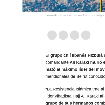
Imagen de referencia de Hezbolá. Foto: Getty Images.
El
grupo chií libanés Hizbulá
a
comandante
Ali Karaki murió 
mató al máximo líder del mov
meridionales de Beirut conocid
“La Resistencia Islámica trae al 
líder yihadista Hajj Ali Karaki
al
grupo de sus hermanos combat