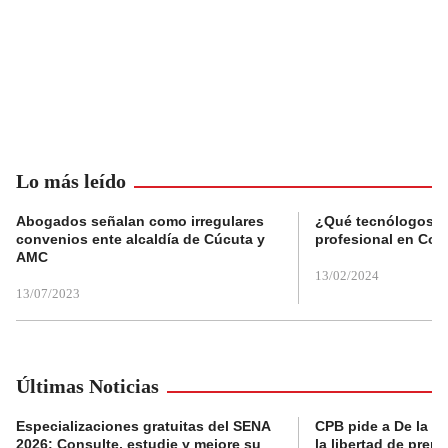
Lo más leído
Abogados señalan como irregulares
¿Qué tecnólogos re
convenios ente alcaldía de Cúcuta y
profesional en Col
AMC
13/02/2024
13/07/2023
Últimas Noticias
Especializaciones gratuitas del SENA
CPB pide a De la Es
2026: Consulte, estudie y mejore su
la libertad de prens