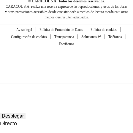
© CARACOL S.A. Todos los derechos reservados.
CARACOL S.A. realiza una reserva expresa de las reproducciones y usos de las obras
y otras prestaciones accesibles desde este sitio web a medios de lectura mecánica u otros
medios que resulten adecuados.
Aviso legal
Política de Protección de Datos
Política de cookies
Configuración de cookies
Transparencia
Soluciones W
Teléfonos
Escríbanos
Desplegar
Directo