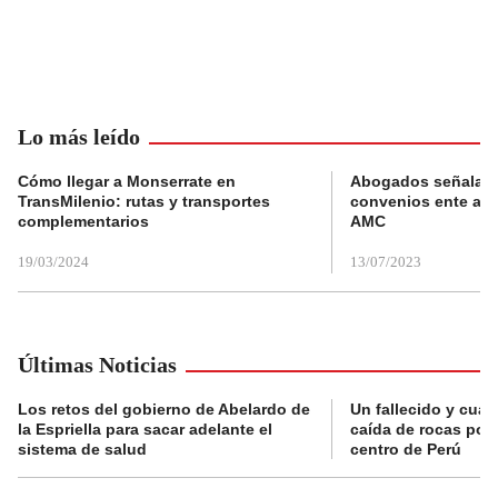
Lo más leído
Cómo llegar a Monserrate en
Abogados señalan 
TransMilenio: rutas y transportes
convenios ente alc
complementarios
AMC
19/03/2024
13/07/2023
Últimas Noticias
Los retos del gobierno de Abelardo de
Un fallecido y cuat
la Espriella para sacar adelante el
caída de rocas por 
sistema de salud
centro de Perú