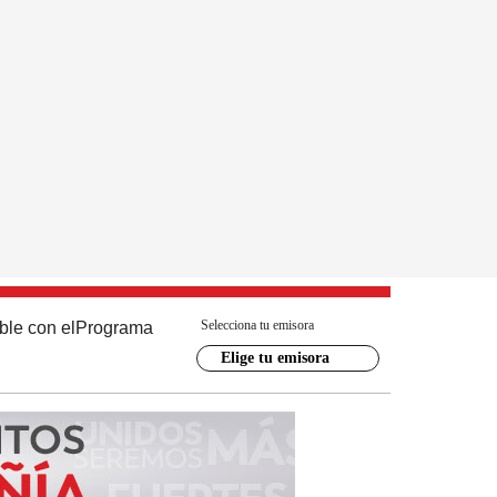
Selecciona tu emisora
ble con el
Programa
Elige tu emisora