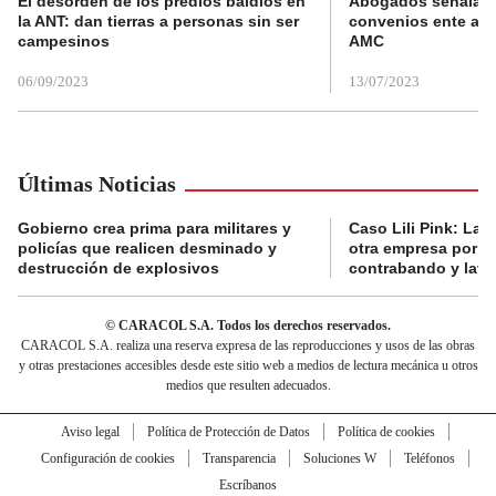
El desorden de los predios baldíos en
Abogados señalan 
la ANT: dan tierras a personas sin ser
convenios ente alc
campesinos
AMC
06/09/2023
13/07/2023
Últimas Noticias
Gobierno crea prima para militares y
Caso Lili Pink: La F
policías que realicen desminado y
otra empresa por p
destrucción de explosivos
contrabando y lava
© CARACOL S.A. Todos los derechos reservados.
CARACOL S.A. realiza una reserva expresa de las reproducciones y usos de las obras
y otras prestaciones accesibles desde este sitio web a medios de lectura mecánica u otros
medios que resulten adecuados.
Aviso legal
Política de Protección de Datos
Política de cookies
Configuración de cookies
Transparencia
Soluciones W
Teléfonos
Escríbanos