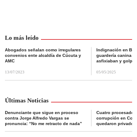
Lo más leído
Abogados señalan como irregulares
Indignación en Bog
convenios ente alcaldía de Cúcuta y
guardería canina e
AMC
asfixiaban y golpe
13/07/2023
05/05/2025
Últimas Noticias
Denunciante que sigue en proceso
Cuatro procesados
contra Jorge Alfredo Vargas se
corrupción en Comf
pronuncia: “No me retracto de nada”
quedaron privados d