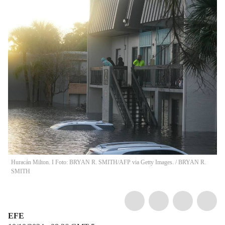
Huracán Milton. I Foto: BRYAN R. SMITH/AFP via Getty Images.
/
BRYAN R.
SMITH
EFE