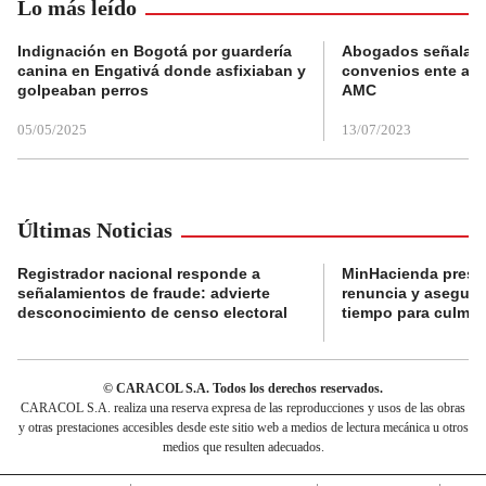
Lo más leído
Indignación en Bogotá por guardería
Abogados señalan 
canina en Engativá donde asfixiaban y
convenios ente alc
golpeaban perros
AMC
05/05/2025
13/07/2023
Últimas Noticias
Registrador nacional responde a
MinHacienda presen
señalamientos de fraude: advierte
renuncia y aseguró
desconocimiento de censo electoral
tiempo para culmina
© CARACOL S.A. Todos los derechos reservados.
CARACOL S.A. realiza una reserva expresa de las reproducciones y usos de las obras
y otras prestaciones accesibles desde este sitio web a medios de lectura mecánica u otros
medios que resulten adecuados.