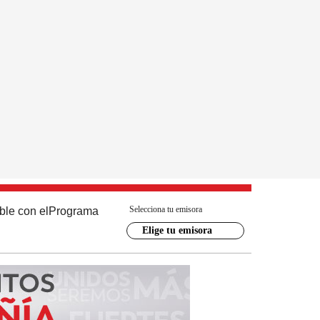
Selecciona tu emisora
ble con el
Programa
Elige tu emisora