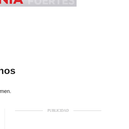
chos
imen.