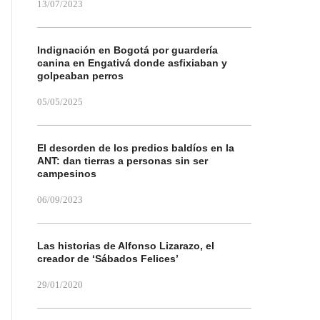
13/07/2023
Indignación en Bogotá por guardería
canina en Engativá donde asfixiaban y
golpeaban perros
05/05/2025
El desorden de los predios baldíos en la
ANT: dan tierras a personas sin ser
campesinos
06/09/2023
Las historias de Alfonso Lizarazo, el
creador de ‘Sábados Felices’
29/01/2020