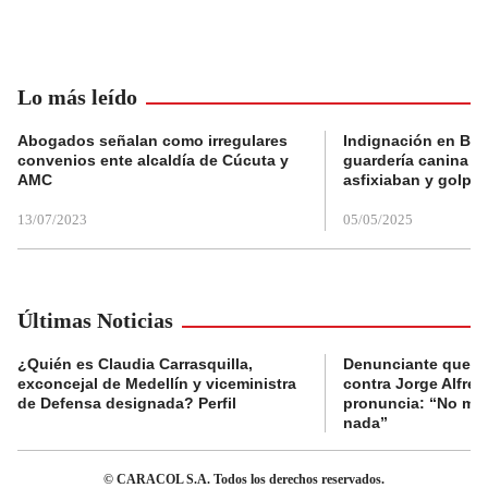
Lo más leído
Abogados señalan como irregulares
Indignación en Bog
convenios ente alcaldía de Cúcuta y
guardería canina e
AMC
asfixiaban y golpe
13/07/2023
05/05/2025
Últimas Noticias
¿Quién es Claudia Carrasquilla,
Denunciante que s
exconcejal de Medellín y viceministra
contra Jorge Alfred
de Defensa designada? Perfil
pronuncia: “No me 
nada”
© CARACOL S.A. Todos los derechos reservados.