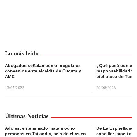
Lo más leído
Abogados señalan como irregulares
¿Qué pasó con el 
convenios ente alcaldía de Cúcuta y
responsabilidad fis
AMC
biblioteca de Tunja
13/07/2023
29/08/2023
Últimas Noticias
Adolescente armado mata a ocho
De La Espriella se 
personas en Tailandia, seis de ellas en
canciller israelí a