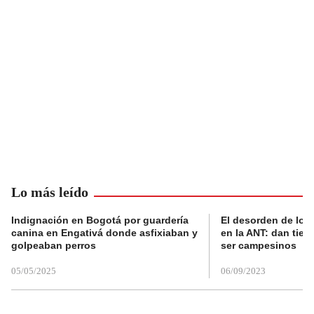
Lo más leído
Indignación en Bogotá por guardería
El desorden de los
canina en Engativá donde asfixiaban y
en la ANT: dan tier
golpeaban perros
ser campesinos
05/05/2025
06/09/2023