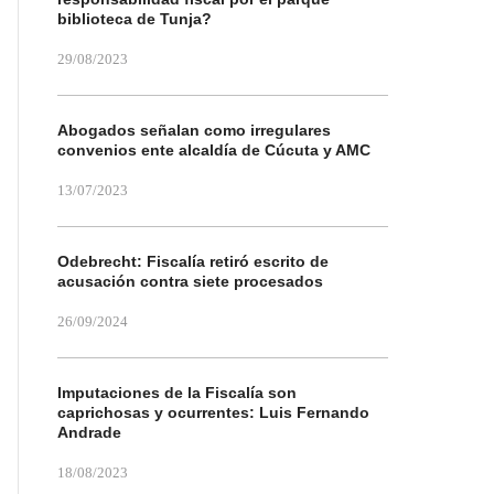
biblioteca de Tunja?
29/08/2023
Abogados señalan como irregulares
convenios ente alcaldía de Cúcuta y AMC
13/07/2023
Odebrecht: Fiscalía retiró escrito de
acusación contra siete procesados
26/09/2024
Imputaciones de la Fiscalía son
caprichosas y ocurrentes: Luis Fernando
Andrade
18/08/2023