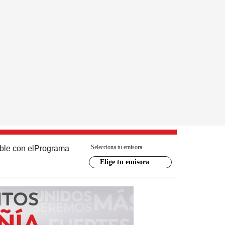
Selecciona tu emisora
ble con el
Programa
Elige tu emisora