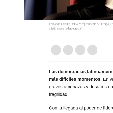
Fernando Carrillo, actual vicepresidente del Grupo Pri
miedo desde la democracia’.
Las democracias latinoameri
más difíciles momentos
.
En va
graves amenazas y desafíos que
fragilidad.
Con la llegada al poder de lídere