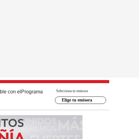
Selecciona tu emisora
ble con el
Programa
Elige tu emisora