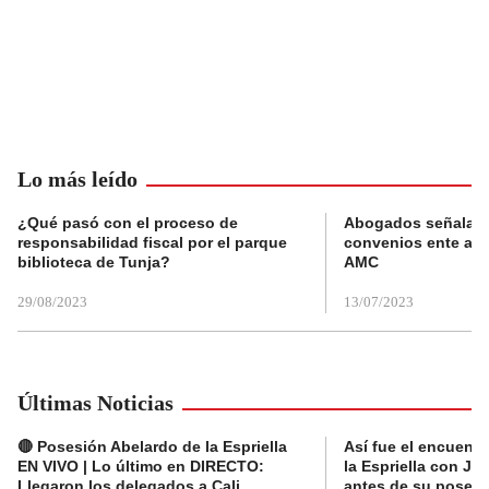
Lo más leído
¿Qué pasó con el proceso de
Abogados señalan 
responsabilidad fiscal por el parque
convenios ente alc
biblioteca de Tunja?
AMC
29/08/2023
13/07/2023
Últimas Noticias
🔴 Posesión Abelardo de la Espriella
Así fue el encuentr
EN VIVO | Lo último en DIRECTO:
la Espriella con Jav
Llegaron los delegados a Cali
antes de su posesi