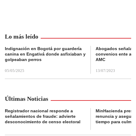
Lo más leído
Indignación en Bogotá por guardería
Abogados señalan 
canina en Engativá donde asfixiaban y
convenios ente alc
golpeaban perros
AMC
05/05/2025
13/07/2023
Últimas Noticias
Registrador nacional responde a
MinHacienda presen
señalamientos de fraude: advierte
renuncia y aseguró
desconocimiento de censo electoral
tiempo para culmina