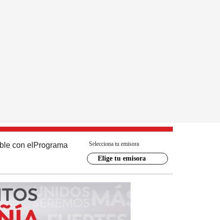
Selecciona tu emisora
ble con el
Programa
Elige tu emisora