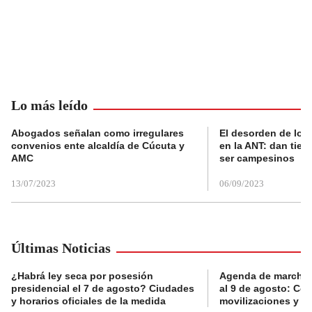
Lo más leído
Abogados señalan como irregulares
El desorden de los
convenios ente alcaldía de Cúcuta y
en la ANT: dan tier
AMC
ser campesinos
13/07/2023
06/09/2023
Últimas Noticias
¿Habrá ley seca por posesión
Agenda de marchas
presidencial el 7 de agosto? Ciudades
al 9 de agosto: Co
y horarios oficiales de la medida
movilizaciones y a